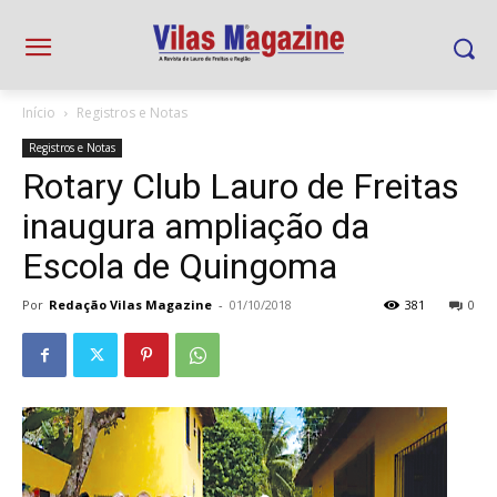
Início
Registros e Notas
Registros e Notas
Rotary Club Lauro de Freitas
inaugura ampliação da
Escola de Quingoma
Por
Redação Vilas Magazine
-
01/10/2018
381
0