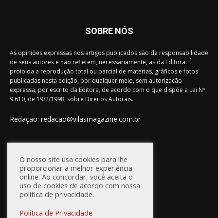
SOBRE NÓS
As opiniões expressas nos artigos publicados são de responsabilidade
de seus autores e não refletem, necessariamente, as da Editora. É
proibida a reprodução total ou parcial de matérias, gráficos e fotos
publicadas nesta edição, por qualquer meio, sem autorização
expressa, por escrito da Editora, de acordo com o que dispõe a Lei Nº
9.610, de 19/2/1998, sobre Direitos Autorais.
Redação:
redacao@vilasmagazine.com.br
FIQUE CONECTADO
O nosso site usa cookies para lhe
proporcionar a melhor experiência
online. Ao concordar, você aceita o
uso de cookies de acordo com nossa
política de privacidade.
Política de Privacidade