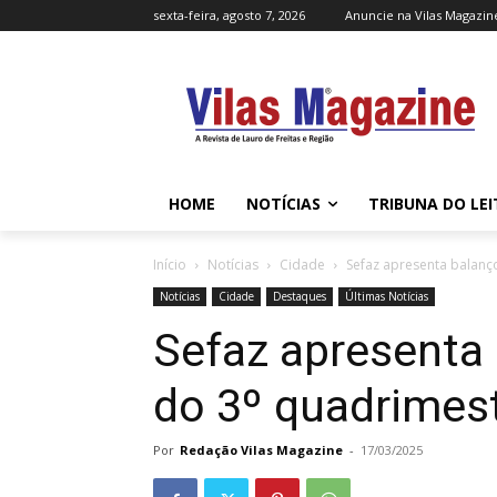
sexta-feira, agosto 7, 2026
Anuncie na Vilas Magazin
HOME
NOTÍCIAS
TRIBUNA DO LE
Início
Notícias
Cidade
Sefaz apresenta balanç
Notícias
Cidade
Destaques
Últimas Notícias
Sefaz apresenta 
do 3º quadrimes
Por
Redação Vilas Magazine
-
17/03/2025