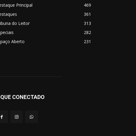
staque Principal
469
estaques
361
ibuna do Leitor
313
peciais
282
spaço Aberto
231
IQUE CONECTADO