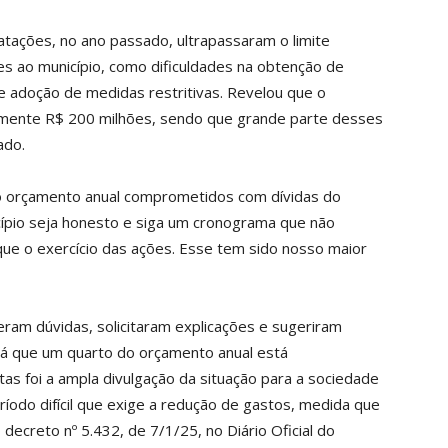
tações, no ano passado, ultrapassaram o limite
es ao município, como dificuldades na obtenção de
de adoção de medidas restritivas. Revelou que o
amente R$ 200 milhões, sendo que grande parte desses
ado.
o orçamento anual comprometidos com dívidas do
icípio seja honesto e siga um cronograma que não
que o exercício das ações. Esse tem sido nosso maior
eram dúvidas, solicitaram explicações e sugeriram
 já que um quarto do orçamento anual está
s foi a ampla divulgação da situação para a sociedade
eríodo difícil que exige a redução de gastos, medida que
ecreto nº 5.432, de 7/1/25, no Diário Oficial do