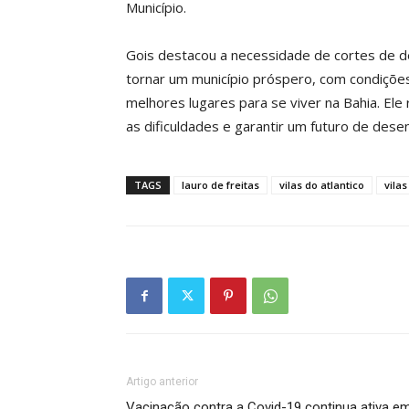
Município.
Gois destacou a necessidade de cortes de d
tornar um município próspero, com condiçõe
melhores lugares para se viver na Bahia. E
as dificuldades e garantir um futuro de dese
TAGS
lauro de freitas
vilas do atlantico
vila
Artigo anterior
Vacinação contra a Covid-19 continua ativa e