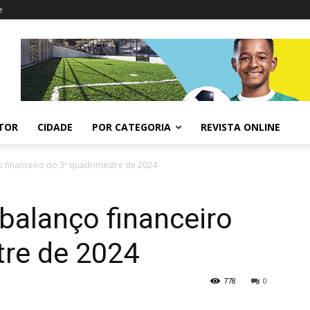
e
ITOR
CIDADE
POR CATEGORIA
REVISTA ONLINE
o financeiro do 3º quadrimestre de 2024
balanço financeiro
tre de 2024
778
0