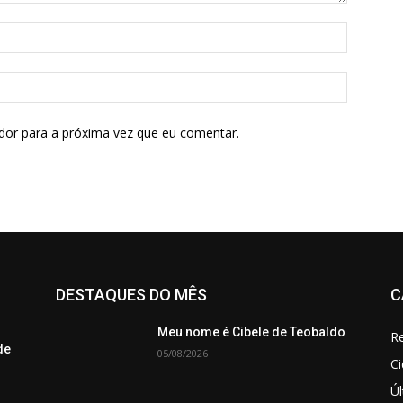
dor para a próxima vez que eu comentar.
DESTAQUES DO MÊS
C
Meu nome é Cibele de Teobaldo
Re
de
05/08/2026
C
Úl