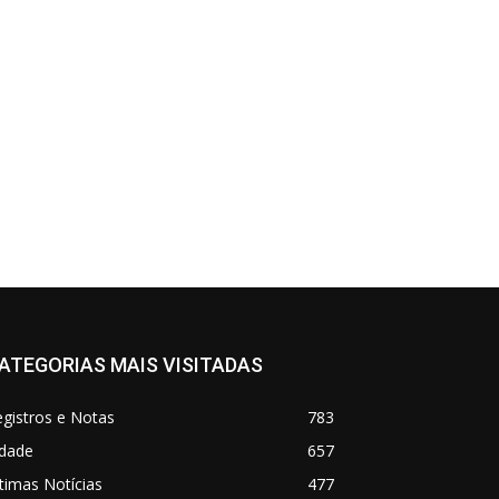
ATEGORIAS MAIS VISITADAS
gistros e Notas
783
idade
657
timas Notícias
477