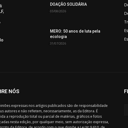
De
DOAÇÃO SOLIDÁRIA
di
03/08/2026
F,
D
Tr
o
Es
MERO: 50 anos de luta pela
ecologia
E
do
31/07/2026
BRE NÓS
F
iniões expressas nos artigos publicados são de responsabilidade
us autores e não refletem, necessariamente, as da Editora. É
ida a reprodução total ou parcial de matérias, gráficos e fotos
cadas nesta edição, por qualquer meio, sem autorização expressa,
scrito da Editora, de acordo com o que dispõe a Lei Nº 9.610, de