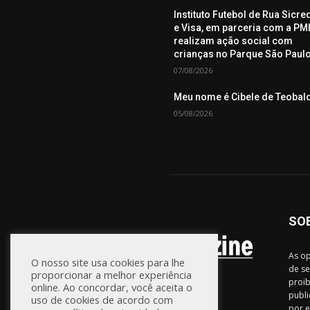
Instituto Futebol de Rua Sicre
e Visa, em parceria com a PML
realizam ação social com
crianças no Parque São Paul
07/08/2026
Meu nome é Cibele de Teobal
05/08/2026
SO
As op
O nosso site usa cookies para lhe
de se
proporcionar a melhor experiência
proib
online. Ao concordar, você aceita o
publi
uso de cookies de acordo com
por e