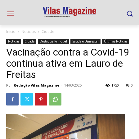
Início
Notícias
Cidade
Notícias
Cidade
Destaque Principal
Saúde e Bem-estar
Últimas Notícias
Vacinação contra a Covid-19
continua ativa em Lauro de
Freitas
Por
Redação Vilas Magazine
-
14/03/2025
1750
0