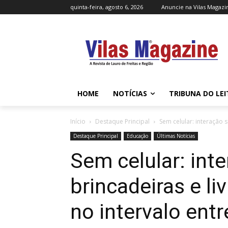
quinta-feira, agosto 6, 2026
Anuncie na Vilas Magazi
HOME
NOTÍCIAS
TRIBUNA DO LE
Início
Destaque Principal
Sem celular: interação s
Destaque Principal
Educação
Últimas Notícias
Sem celular: inte
brincadeiras e l
no intervalo entr