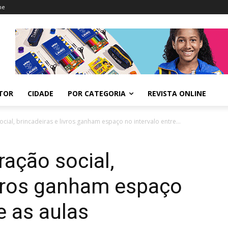
ne
ITOR
CIDADE
POR CATEGORIA
REVISTA ONLINE
ocial, brincadeiras e livros ganham espaço no intervalo entre...
ração social,
ivros ganham espaço
e as aulas