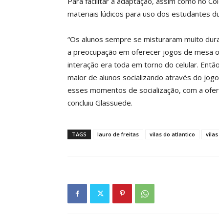
Para facilitar a adaptação, assim como no Colé
materiais lúdicos para uso dos estudantes du
“Os alunos sempre se misturaram muito dura
a preocupação em oferecer jogos de mesa ou
interação era toda em torno do celular. En
maior de alunos socializando através do jogo
esses momentos de socialização, com a ofert
concluiu Glassuede.
TAGS
lauro de freitas
vilas do atlantico
vila