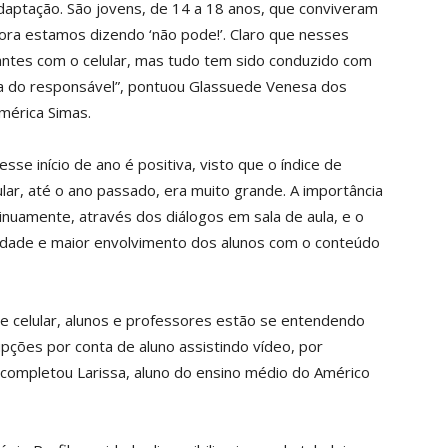
aptação. São jovens, de 14 a 18 anos, que conviveram
gora estamos dizendo ‘não pode!’. Claro que nesses
antes com o celular, mas tudo tem sido conduzido com
ça do responsável”, pontuou Glassuede Venesa dos
mérica Simas.
se início de ano é positiva, visto que o índice de
ular, até o ano passado, era muito grande. A importância
inuamente, através dos diálogos em sala de aula, e o
iedade e maior envolvimento dos alunos com o conteúdo
de celular, alunos e professores estão se entendendo
pções por conta de aluno assistindo vídeo, por
completou Larissa, aluno do ensino médio do Américo