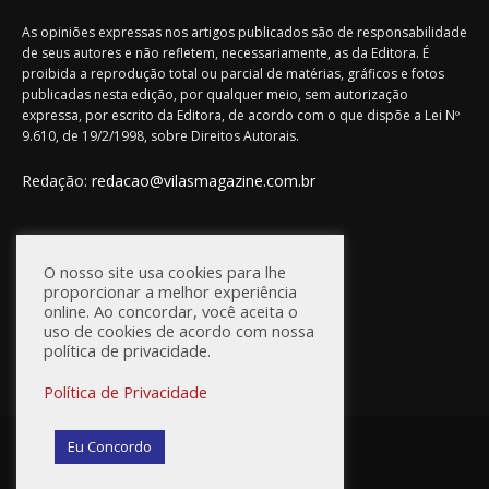
As opiniões expressas nos artigos publicados são de responsabilidade
de seus autores e não refletem, necessariamente, as da Editora. É
proibida a reprodução total ou parcial de matérias, gráficos e fotos
publicadas nesta edição, por qualquer meio, sem autorização
expressa, por escrito da Editora, de acordo com o que dispõe a Lei Nº
9.610, de 19/2/1998, sobre Direitos Autorais.
Redação:
redacao@vilasmagazine.com.br
FIQUE CONECTADO
O nosso site usa cookies para lhe
proporcionar a melhor experiência
online. Ao concordar, você aceita o
uso de cookies de acordo com nossa
política de privacidade.
Política de Privacidade
© Vilas Magazine / Site Desenvolvido por:
WebD2
Eu Concordo
Princípios Editoriais
Política de Privacidade