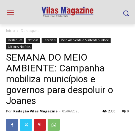
Início
Destaques
Destaques
Notícias
Especiais
Meio Ambiente e Sustentabilidade
Últimas Notícias
SEMANA DO MEIO
AMBIENTE: Campanha
mobiliza municípios e
governos para despoluir o
Joanes
Por
Redação Vilas Magazine
-
05/06/2025
2300
0