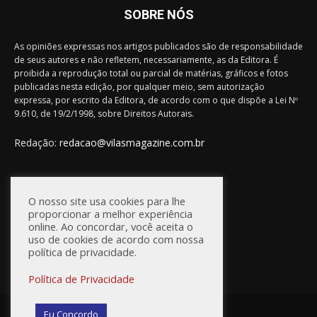
SOBRE NÓS
As opiniões expressas nos artigos publicados são de responsabilidade
de seus autores e não refletem, necessariamente, as da Editora. É
proibida a reprodução total ou parcial de matérias, gráficos e fotos
publicadas nesta edição, por qualquer meio, sem autorização
expressa, por escrito da Editora, de acordo com o que dispõe a Lei Nº
9.610, de 19/2/1998, sobre Direitos Autorais.
Redação:
redacao@vilasmagazine.com.br
FIQUE CONECTADO
O nosso site usa cookies para lhe
proporcionar a melhor experiência
online. Ao concordar, você aceita o
uso de cookies de acordo com nossa
política de privacidade.
Política de Privacidade
© Vilas Magazine / Site Desenvolvido por:
WebD2
Eu Concordo