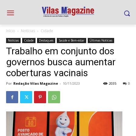
Início
Notícias
Cidade
Notícias
Cidade
Destaques
Saúde e Bem-estar
Últimas Notícias
Trabalho em conjunto dos
governos busca aumentar
coberturas vacinais
Por
Redação Vilas Magazine
-
10/11/2023
2035
0