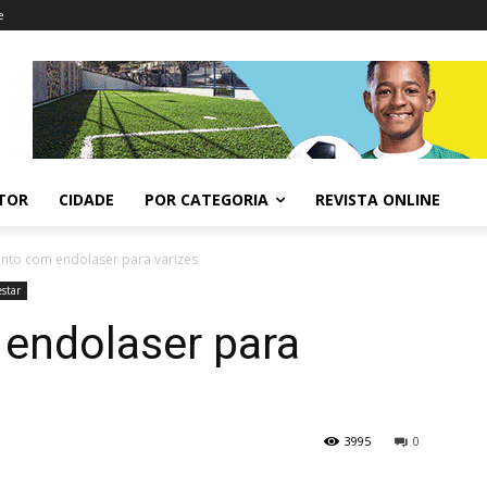
e
ITOR
CIDADE
POR CATEGORIA
REVISTA ONLINE
nto com endolaser para varizes
star
endolaser para
3995
0