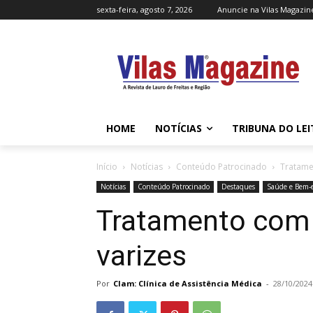
sexta-feira, agosto 7, 2026
Anuncie na Vilas Magazin
HOME
NOTÍCIAS
TRIBUNA DO LE
Início
Notícias
Conteúdo Patrocinado
Tratame
Notícias
Conteúdo Patrocinado
Destaques
Saúde e Bem-e
Tratamento com 
varizes
Por
Clam: Clínica de Assistência Médica
-
28/10/2024