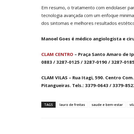
Em resumo, o tratamento com endolaser para
tecnologia avançada com um enfoque minimam
dos sintomas e melhores resultados estétic
Manoel Goes é médico angiologista e cir
CLAM CENTRO
– Praça Santo Amaro de Ipit
0883 / 3287-0125 / 3287-0190 / 3287-0185
CLAM VILAS – Rua Itagi, 590. Centro Com. 
Pitangueiras. Tels.: 3379-0643 / 3379-85
TAGS
lauro de freitas
saude e bem-estar
vi