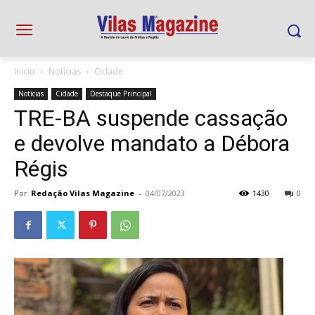
Início
Notícias
Cidade
Notícias
Cidade
Destaque Principal
TRE-BA suspende cassação
e devolve mandato a Débora
Régis
Por
Redação Vilas Magazine
-
04/07/2023
1430
0