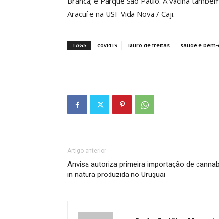
Branca; e Parque São Paulo. A vacina també
Aracuí e na USF Vida Nova / Caji.
TAGS
covid19
lauro de freitas
saude e bem-
Artigo anterior
Anvisa autoriza primeira importação de cannab
in natura produzida no Uruguai