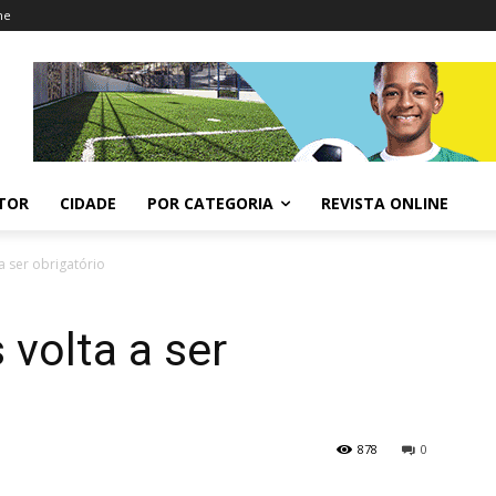
ne
ITOR
CIDADE
POR CATEGORIA
REVISTA ONLINE
a ser obrigatório
volta a ser
878
0