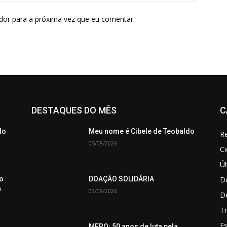
dor para a próxima vez que eu comentar.
DESTAQUES DO MÊS
C
do
Meu nome é Cibele de Teobaldo
Re
05/08/2026
C
Úl
De
o
DOAÇÃO SOLIDÁRIA
a
03/08/2026
D
Tr
Es
MERO: 50 anos de luta pela