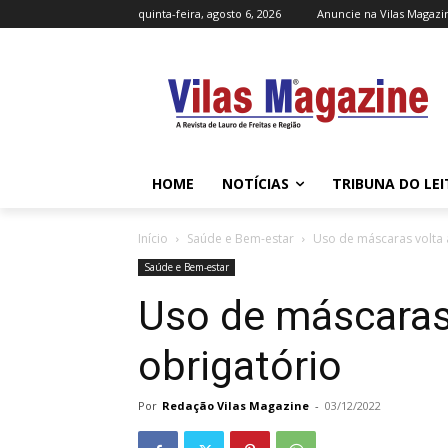
quinta-feira, agosto 6, 2026
Anuncie na Vilas Magazi
HOME
NOTÍCIAS
TRIBUNA DO LE
Início
Saúde e Bem-estar
Uso de máscaras volta 
Saúde e Bem-estar
Uso de máscaras 
obrigatório
Por
Redação Vilas Magazine
-
03/12/2022