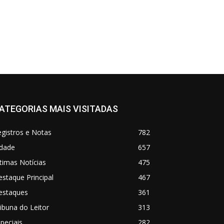
ATEGORIAS MAIS VISITADAS
gistros e Notas
782
idade
657
timas Notícias
475
staque Principal
467
estaques
361
ibuna do Leitor
313
peciais
282