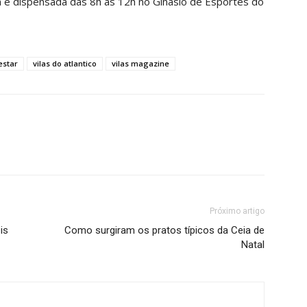
m é dispensada das 8h às 12h no Ginásio de Esportes do
estar
vilas do atlantico
vilas magazine
Próximo artigo
is
Como surgiram os pratos típicos da Ceia de
Natal