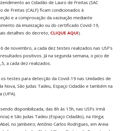
Atendimento ao Cidadão de Lauro de Freitas (SAC
ro de Freitas (CALF) ficam condicionados à
teção e a comprovação da vacinação mediante
mento da imunização ou do certificado Covid-19,
Mais detalhes do decreto,
CLIQUE AQUI
).
 16 de novembro, a cada dez testes realizados nas USF’s
resultados positivos. Já na segunda semana, o pico de
,5, a cada dez realizados.
za os testes para detecção da Covid-19 nas Unidades de
/Vida Nova, São Judas Tadeu, Espaço Cidadão e também na
a (UPA).
sendo disponibilizada, das 8h às 15h, nas USFs Irmã
cia) e São Judas Tadeu (Espaço Cidadão), na Itinga;
Abel, no Jambeiro; Antônio Carlos Rodrigues, em Areia