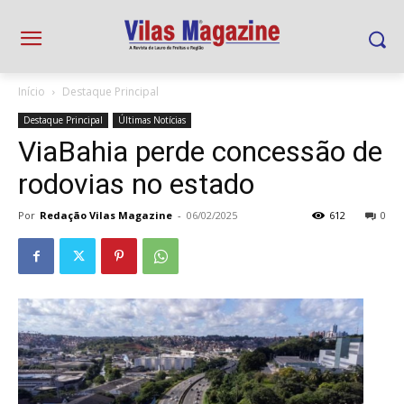
Início
Destaque Principal
Destaque Principal
Últimas Notícias
ViaBahia perde concessão de
rodovias no estado
Por
Redação Vilas Magazine
-
06/02/2025
612
0