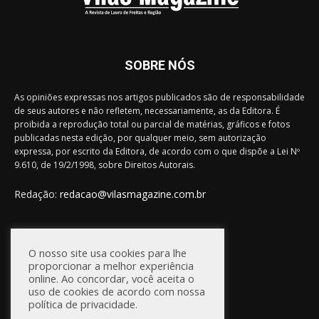
SOBRE NÓS
As opiniões expressas nos artigos publicados são de responsabilidade
de seus autores e não refletem, necessariamente, as da Editora. É
proibida a reprodução total ou parcial de matérias, gráficos e fotos
publicadas nesta edição, por qualquer meio, sem autorização
expressa, por escrito da Editora, de acordo com o que dispõe a Lei Nº
9.610, de 19/2/1998, sobre Direitos Autorais.
Redação:
redacao@vilasmagazine.com.br
FIQUE CONECTADO
O nosso site usa cookies para lhe
proporcionar a melhor experiência
online. Ao concordar, você aceita o
uso de cookies de acordo com nossa
política de privacidade.