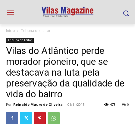
Início
Tribuna do Leitor
Tribuna do Leitor
Vilas do Atlântico perde
morador pioneiro, que se
destacava na luta pela
preservação da qualidade de
vida do bairro
Por
Reinaldo Mauro de Oliveira
-
01/11/2015
478
0