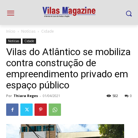
Início
Notícias
Cidade
Notícias
Cidade
Vilas do Atlântico se mobiliza
contra construção de
empreendimento privado em
espaço público
Por
Thiara Reges
-
01/04/2021
502
0