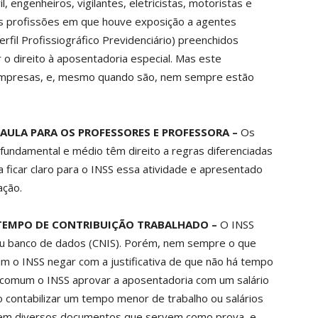
l, engenheiros, vigilantes, eletricistas, motoristas e
is profissões em que houve exposição a agentes
rfil Profissiográfico Previdenciário) preenchidos
 o direito à aposentadoria especial. Mas este
empresas, e, mesmo quando são, nem sempre estão
AULA PARA OS PROFESSORES E PROFESSORA –
Os
 fundamental e médio têm direito a regras diferenciadas
 ficar claro para o INSS essa atividade e apresentado
ação.
TEMPO DE CONTRIBUIÇÃO TRABALHADO –
O INSS
 seu banco de dados (CNIS). Porém, nem sempre o que
m o INSS negar com a justificativa de que não há tempo
o comum o INSS aprovar a aposentadoria com um salário
contabilizar um tempo menor de trabalho ou salários
stem diversos documentos que servem como prova, e