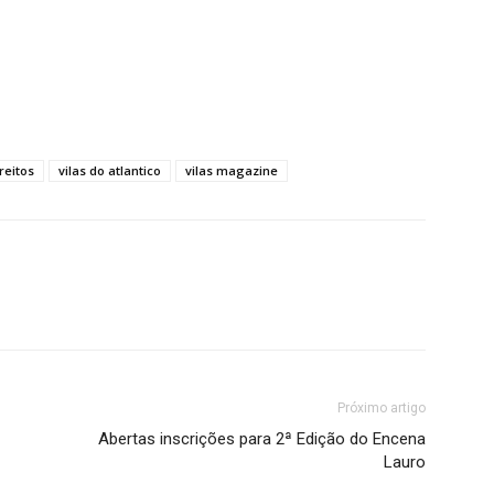
reitos
vilas do atlantico
vilas magazine
Próximo artigo
Abertas inscrições para 2ª Edição do Encena
Lauro