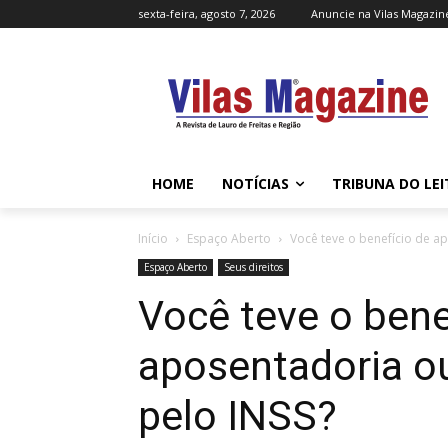
sexta-feira, agosto 7, 2026
Anuncie na Vilas Magazin
HOME
NOTÍCIAS
TRIBUNA DO LE
Início
Espaço Aberto
Você teve o benefício de a
Espaço Aberto
Seus direitos
Você teve o bene
aposentadoria o
pelo INSS?