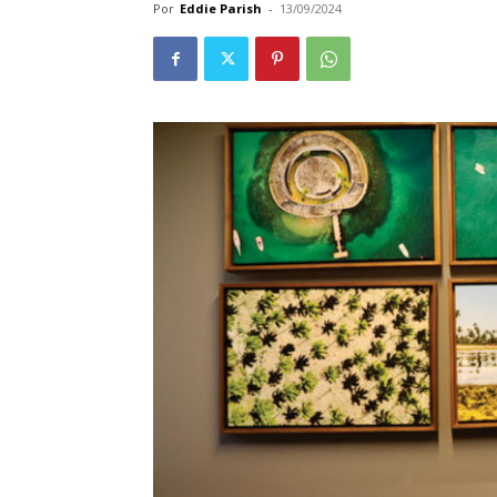
Por
Eddie Parish
-
13/09/2024