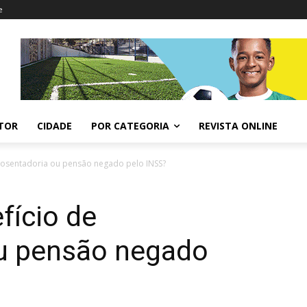
e
ITOR
CIDADE
POR CATEGORIA
REVISTA ONLINE
posentadoria ou pensão negado pelo INSS?
fício de
u pensão negado