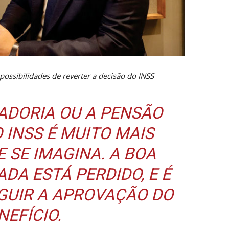
possibilidades de reverter a decisão do INSS
ADORIA OU A PENSÃO
 INSS É MUITO MAIS
 SE IMAGINA. A BOA
ADA ESTÁ PERDIDO, E É
GUIR A APROVAÇÃO DO
NEFÍCIO.