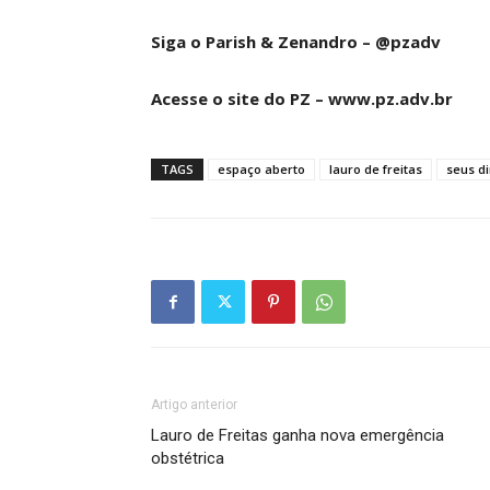
Siga o Parish & Zenandro – @pzadv
Acesse o site do PZ – www.pz.adv.br
TAGS
espaço aberto
lauro de freitas
seus di
Artigo anterior
Lauro de Freitas ganha nova emergência
obstétrica