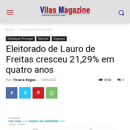
Início
Destaque Principal
Destaque Principal
Notícias
Especiais
Eleitorado de Lauro de
Freitas cresceu 21,29% em
quatro anos
Por
Thiara Reges
-
13/09/2022
4164
0