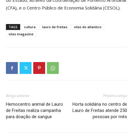
do Estado, através da Coordenação de Fomento Artesanal
(CFA), e o Centro Público de Economia Solidária (CESOL).
TAGS
cultura
lauro de freitas
vilas do atlantico
vilas magazine
Artigo anterior
Próximo artigo
Hemocentro animal de Lauro
Horta solidária no centro de
de Freitas realiza campanha
Lauro de Freitas atende 250
para doação de sangue
pessoas por mês