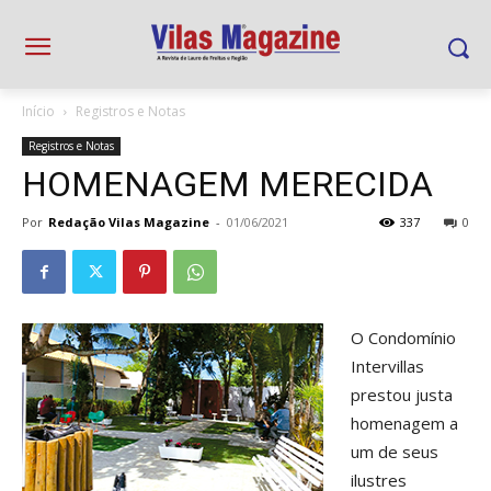
Início
Registros e Notas
Registros e Notas
HOMENAGEM MERECIDA
Por
Redação Vilas Magazine
-
01/06/2021
337
0
O Condomínio
Intervillas
prestou justa
homenagem a
um de seus
ilustres