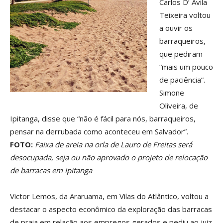
Carlos D’ Ávila
Teixeira voltou
a ouvir os
barraqueiros,
que pediram
“mais um pouco
de paciência”.
Simone
Oliveira, de
Ipitanga, disse que “não é fácil para nós, barraqueiros,
pensar na derrubada como aconteceu em Salvador”.
FOTO:
Faixa de areia na orla de Lauro de Freitas será
desocupada, seja ou não aprovado o projeto de relocação
de barracas em Ipitanga
Victor Lemos, da Araruama, em Vilas do Atlântico, voltou a
destacar o aspecto econômico da exploração das barracas
de praia em relação aos empregos gerados e pediu ao juiz