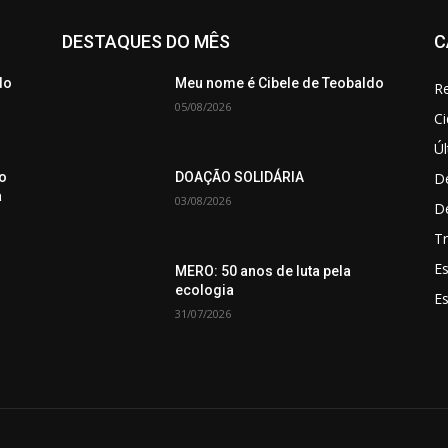
DESTAQUES DO MÊS
C
do
Meu nome é Cibele de Teobaldo
Re
05/08/2026
C
Úl
De
o
DOAÇÃO SOLIDÁRIA
a
03/08/2026
D
Tr
Es
MERO: 50 anos de luta pela
ecologia
E
31/07/2026