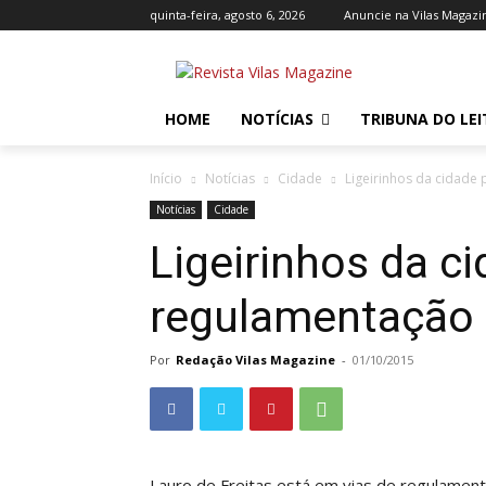
quinta-feira, agosto 6, 2026
Anuncie na Vilas Magazi
HOME
NOTÍCIAS
TRIBUNA DO LE
Início
Notícias
Cidade
Ligeirinhos da cidad
Notícias
Cidade
Ligeirinhos da 
regulamentação
Por
Redação Vilas Magazine
-
01/10/2015
Lauro de Freitas está em vias de regulament