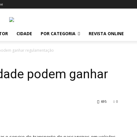
ne
ITOR
CIDADE
POR CATEGORIA
REVISTA ONLINE
e podem ganhar regulamentação
cidade podem ganhar
695
0
ar o serviço de transporte de passageiros em veículos