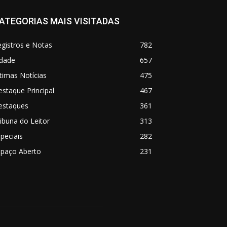
ATEGORIAS MAIS VISITADAS
gistros e Notas
782
idade
657
timas Notícias
475
staque Principal
467
estaques
361
ibuna do Leitor
313
peciais
282
spaço Aberto
231