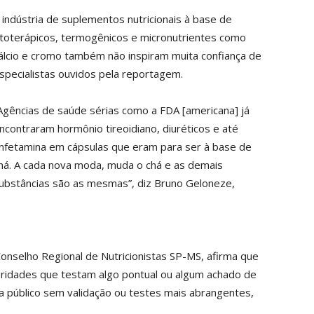
 indústria de suplementos nutricionais à base de
itoterápicos, termogênicos e micronutrientes como
álcio e cromo também não inspiram muita confiança de
specialistas ouvidos pela reportagem.
Agências de saúde sérias como a FDA [americana] já
ncontraram hormônio tireoidiano, diuréticos e até
nfetamina em cápsulas que eram para ser à base de
há. A cada nova moda, muda o chá e as demais
ubstâncias são as mesmas”, diz Bruno Geloneze,
onselho Regional de Nutricionistas SP-MS, afirma que
ridades que testam algo pontual ou algum achado de
 a público sem validação ou testes mais abrangentes,