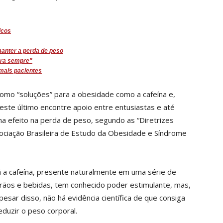
icos
manter a perda de peso
para sempre"
 mais pacientes
omo “soluções” para a obesidade como a cafeína e,
ste último encontre apoio entre entusiastas e até
ha efeito na perda de peso, segundo as “Diretrizes
sociação Brasileira de Estudo da Obesidade e Síndrome
á a cafeína, presente naturalmente em uma série de
rãos e bebidas, tem conhecido poder estimulante, mas,
pesar disso, não há evidência científica de que consiga
eduzir o peso corporal.