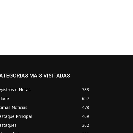
ATEGORIAS MAIS VISITADAS
gistros e Notas
783
idade
657
timas Notícias
478
staque Principal
469
estaques
362