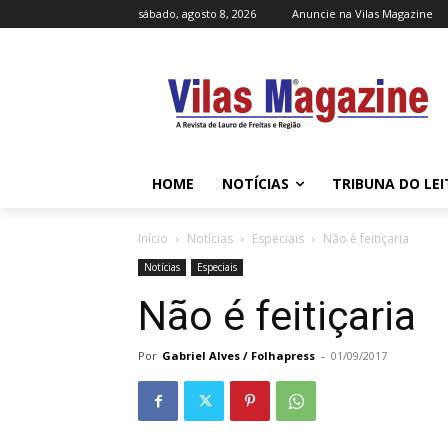
sábado, agosto 8, 2026
Anuncie na Vilas Magazine
HOME
NOTÍCIAS
TRIBUNA DO LE
Início
Notícias
Especiais
Não é feitiçaria
Notícias
Especiais
Não é feitiçaria
Por
Gabriel Alves / Folhapress
-
01/09/2017