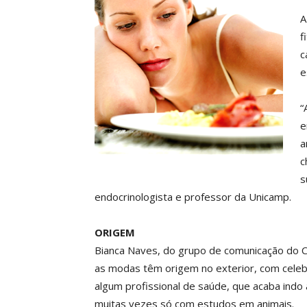
A
f
c
e
“
e
a
c
s
endocrinologista e professor da Unicamp.
ORIGEM
Bianca Naves, do grupo de comunicação do C
as modas têm origem no exterior, com celeb
algum profissional de saúde, que acaba indo
muitas vezes só com estudos em animais.