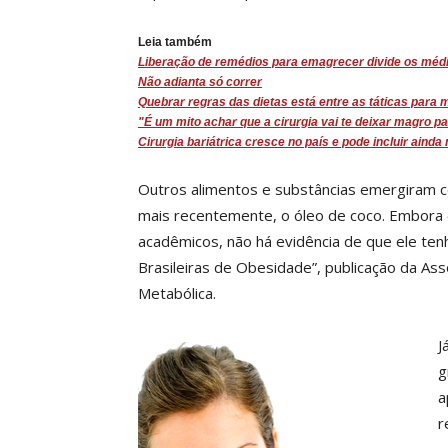
Leia também
Liberação de remédios para emagrecer divide os méd
Não adianta só correr
Quebrar regras das dietas está entre as táticas para 
"É um mito achar que a cirurgia vai te deixar magro 
Cirurgia bariátrica cresce no país e pode incluir ainda
Outros alimentos e substâncias emergiram c
mais recentemente, o óleo de coco. Embora e
acadêmicos, não há evidência de que ele ten
Brasileiras de Obesidade”, publicação da As
Metabólica.
J
g
a
r