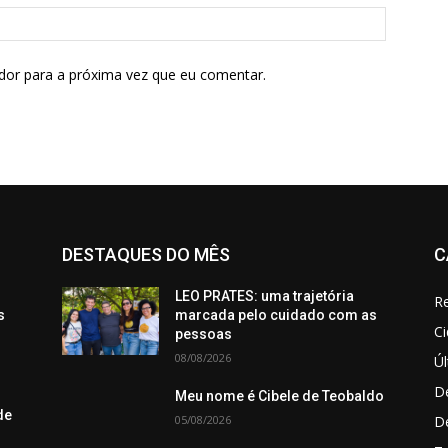
dor para a próxima vez que eu comentar.
DESTAQUES DO MÊS
C
LEO PRATES: uma trajetória
Re
s
marcada pelo cuidado com as
C
pessoas
08/08/2026
Úl
De
Meu nome é Cibele de Teobaldo
de
05/08/2026
D