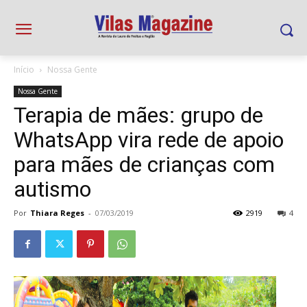
Início
Nossa Gente
Nossa Gente
Terapia de mães: grupo de
WhatsApp vira rede de apoio
para mães de crianças com
autismo
Por
Thiara Reges
-
07/03/2019
2919
4