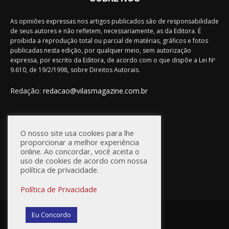
As opiniões expressas nos artigos publicados são de responsabilidade
de seus autores e não refletem, necessariamente, as da Editora. É
proibida a reprodução total ou parcial de matérias, gráficos e fotos
publicadas nesta edição, por qualquer meio, sem autorização
expressa, por escrito da Editora, de acordo com o que dispõe a Lei Nº
9.610, de 19/2/1998, sobre Direitos Autorais.
Redação:
redacao@vilasmagazine.com.br
FIQUE CONECTADO
O nosso site usa cookies para lhe
proporcionar a melhor experiência
online. Ao concordar, você aceita o
uso de cookies de acordo com nossa
política de privacidade.
Política de Privacidade
© Vilas Magazine / Site Desenvolvido por:
WebD2
Eu Concordo