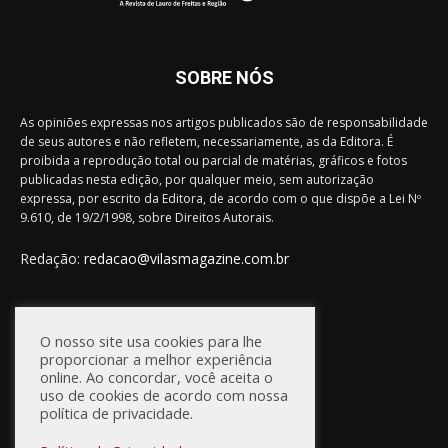
SOBRE NÓS
As opiniões expressas nos artigos publicados são de responsabilidade
de seus autores e não refletem, necessariamente, as da Editora. É
proibida a reprodução total ou parcial de matérias, gráficos e fotos
publicadas nesta edição, por qualquer meio, sem autorização
expressa, por escrito da Editora, de acordo com o que dispõe a Lei Nº
9.610, de 19/2/1998, sobre Direitos Autorais.
Redação:
redacao@vilasmagazine.com.br
FIQUE CONECTADO
O nosso site usa cookies para lhe
proporcionar a melhor experiência
online. Ao concordar, você aceita o
uso de cookies de acordo com nossa
política de privacidade.