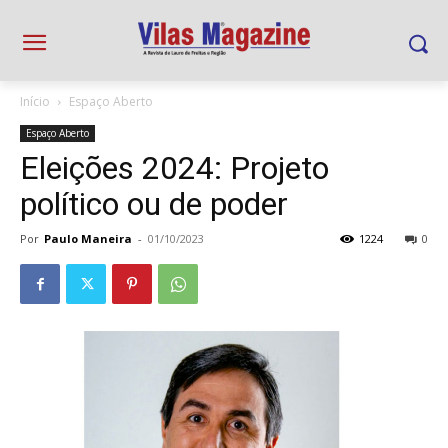
Início
Espaço Aberto
Espaço Aberto
Eleições 2024: Projeto
político ou de poder
Por
Paulo Maneira
-
01/10/2023
1224
0