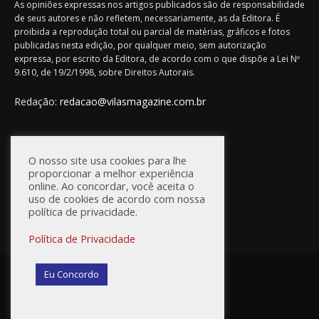
As opiniões expressas nos artigos publicados são de responsabilidade
de seus autores e não refletem, necessariamente, as da Editora. É
proibida a reprodução total ou parcial de matérias, gráficos e fotos
publicadas nesta edição, por qualquer meio, sem autorização
expressa, por escrito da Editora, de acordo com o que dispõe a Lei Nº
9.610, de 19/2/1998, sobre Direitos Autorais.
Redação:
redacao@vilasmagazine.com.br
FIQUE CONECTADO
O nosso site usa cookies para lhe
proporcionar a melhor experiência
online. Ao concordar, você aceita o
uso de cookies de acordo com nossa
política de privacidade.
Política de Privacidade
© Vilas Magazine / Site Desenvolvido por:
WebD2
Eu Concordo
Princípios Editoriais
Política de Privacidade
Anuncie na Vilas Magazine
Fale Conosco