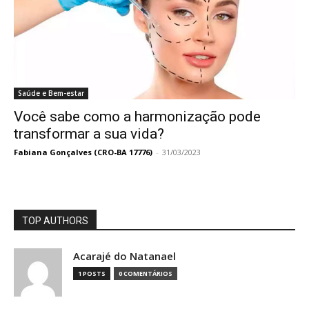
Saúde e Bem-estar
Você sabe como a harmonização pode
transformar a sua vida?
Fabiana Gonçalves (CRO-BA 17776)
-
31/03/2023
TOP AUTHORS
Acarajé do Natanael
1 POSTS
0 COMENTÁRIOS