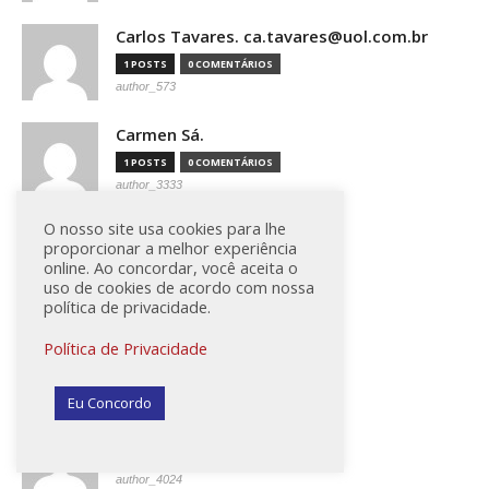
Carlos Tavares. ca.tavares@uol.com.br
1 POSTS
0 COMENTÁRIOS
author_573
Carmen Sá.
1 POSTS
0 COMENTÁRIOS
author_3333
O nosso site usa cookies para lhe
Carmen Sá. Miragem.
proporcionar a melhor experiência
1 POSTS
0 COMENTÁRIOS
online. Ao concordar, você aceita o
uso de cookies de acordo com nossa
author_4617
política de privacidade.
Carolina Muniz / Folhapress
Política de Privacidade
0 POSTS
0 COMENTÁRIOS
author_4427
Eu Concordo
Carolina Muniz / Folhapress
2 POSTS
0 COMENTÁRIOS
author_4024