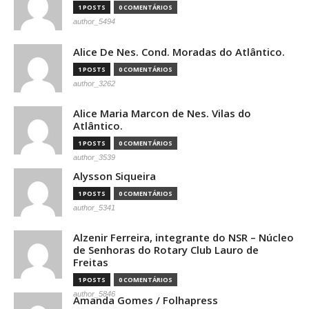
1 POSTS
0 COMENTÁRIOS
author_5494
Alice De Nes. Cond. Moradas do Atlântico.
1 POSTS
0 COMENTÁRIOS
author_3262
Alice Maria Marcon de Nes. Vilas do
Atlântico.
1 POSTS
0 COMENTÁRIOS
author_3539
Alysson Siqueira
1 POSTS
0 COMENTÁRIOS
author_5341
Alzenir Ferreira, integrante do NSR – Núcleo
de Senhoras do Rotary Club Lauro de
Freitas
1 POSTS
0 COMENTÁRIOS
author_5846
Amanda Gomes / Folhapress