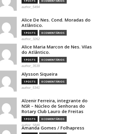
1 POSTS
0 COMENTÁRIOS
author_5494
Alice De Nes. Cond. Moradas do
Atlântico.
1 POSTS
0 COMENTÁRIOS
author_3262
Alice Maria Marcon de Nes. Vilas
do Atlântico.
1 POSTS
0 COMENTÁRIOS
author_3539
Alysson Siqueira
1 POSTS
0 COMENTÁRIOS
author_5341
Alzenir Ferreira, integrante do
NSR – Núcleo de Senhoras do
Rotary Club Lauro de Freitas
1 POSTS
0 COMENTÁRIOS
author_5846
Amanda Gomes / Folhapress