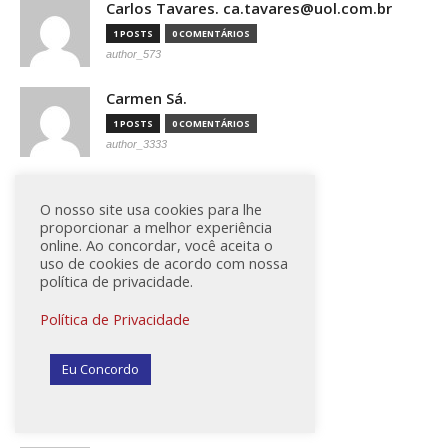
Carlos Tavares. ca.tavares@uol.com.br
1 POSTS
0 COMENTÁRIOS
author_573
Carmen Sá.
1 POSTS
0 COMENTÁRIOS
author_3333
Carmen Sá. Miragem.
O nosso site usa cookies para lhe
1 POSTS
0 COMENTÁRIOS
proporcionar a melhor experiência
author_4617
online. Ao concordar, você aceita o
uso de cookies de acordo com nossa
Carolina Muniz / Folhapress
política de privacidade.
0 POSTS
0 COMENTÁRIOS
Política de Privacidade
author_4427
Carolina Muniz / Folhapress
Eu Concordo
2 POSTS
0 COMENTÁRIOS
author_4024