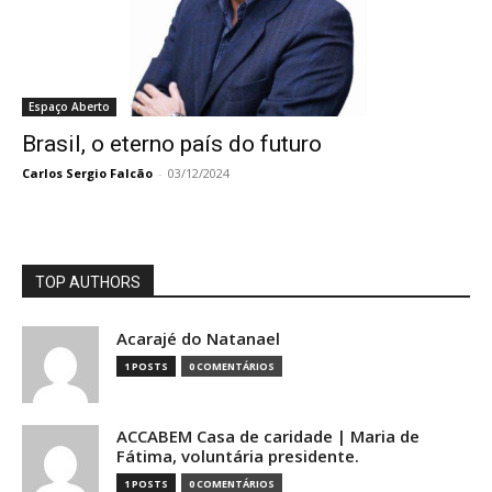
Espaço Aberto
Brasil, o eterno país do futuro
Carlos Sergio Falcão
-
03/12/2024
TOP AUTHORS
Acarajé do Natanael
1 POSTS
0 COMENTÁRIOS
ACCABEM Casa de caridade | Maria de
Fátima, voluntária presidente.
1 POSTS
0 COMENTÁRIOS