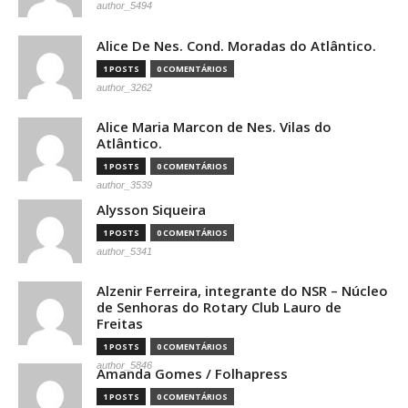
author_5494
Alice De Nes. Cond. Moradas do Atlântico.
1 POSTS
0 COMENTÁRIOS
author_3262
Alice Maria Marcon de Nes. Vilas do
Atlântico.
1 POSTS
0 COMENTÁRIOS
author_3539
Alysson Siqueira
1 POSTS
0 COMENTÁRIOS
author_5341
Alzenir Ferreira, integrante do NSR – Núcleo
de Senhoras do Rotary Club Lauro de
Freitas
1 POSTS
0 COMENTÁRIOS
author_5846
Amanda Gomes / Folhapress
1 POSTS
0 COMENTÁRIOS