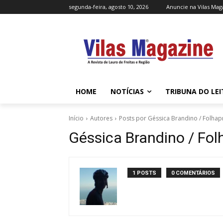
segunda-feira, agosto 10, 2026
Anuncie na Vilas Mag
HOME
NOTÍCIAS
TRIBUNA DO LE
Início
Autores
Posts por Géssica Brandino / Folhap
Géssica Brandino / Fol
1 POSTS
0 COMENTÁRIOS