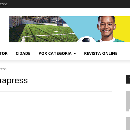
azine
ITOR
CIDADE
POR CATEGORIA
REVISTA ONLINE
ress
hapress