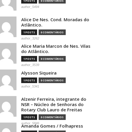
1 POSTS
0 COMENTÁRIOS
author_5494
Alice De Nes. Cond. Moradas do
Atlântico.
1 POSTS
0 COMENTÁRIOS
author_3262
Alice Maria Marcon de Nes. Vilas
do Atlântico.
1 POSTS
0 COMENTÁRIOS
author_3539
Alysson Siqueira
1 POSTS
0 COMENTÁRIOS
author_5341
Alzenir Ferreira, integrante do
NSR – Núcleo de Senhoras do
Rotary Club Lauro de Freitas
1 POSTS
0 COMENTÁRIOS
author_5846
Amanda Gomes / Folhapress