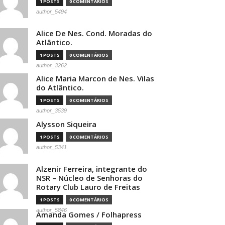
1 POSTS
0 COMENTÁRIOS
author_5494
Alice De Nes. Cond. Moradas do
Atlântico.
1 POSTS
0 COMENTÁRIOS
author_3262
Alice Maria Marcon de Nes. Vilas
do Atlântico.
1 POSTS
0 COMENTÁRIOS
author_3539
Alysson Siqueira
1 POSTS
0 COMENTÁRIOS
author_5341
Alzenir Ferreira, integrante do
NSR – Núcleo de Senhoras do
Rotary Club Lauro de Freitas
1 POSTS
0 COMENTÁRIOS
author_5846
Amanda Gomes / Folhapress